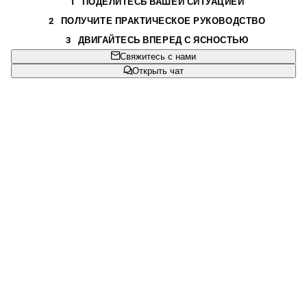
1
ПОДЕЛИТЕСЬ ВАШЕЙ СИТУАЦИЕЙ
2
ПОЛУЧИТЕ ПРАКТИЧЕСКОЕ РУКОВОДСТВО
3
ДВИГАЙТЕСЬ ВПЕРЕД С ЯСНОСТЬЮ
Свяжитесь с нами
Открыть чат
Очистить следующий шаг
Мы помогаем вам понять, что нужно подать, куда это
подать и что можно подождать.
Создано для реального бизнеса
От новых запусков до рынков расширения, мы
формируем защиту в соответствии с коммерческими
приоритетами.