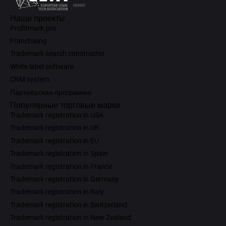
Наши проекты
Profitmark.pro
Franchising
Trademark search constructor
White label software
CRM system
Партнёрская программа
Популярные торговые марки
Trademark registration in USA
Trademark registration in UK
Trademark registration in EU
Trademark registration in Spain
Trademark registration in France
Trademark registration in Germany
Trademark registration in Italy
Trademark registration in Switzerland
Trademark registration in New Zealand