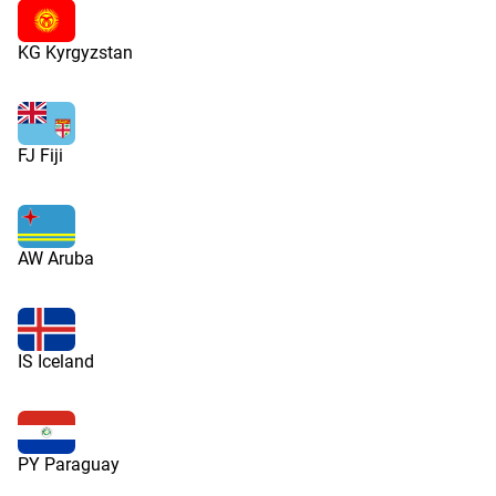
KG Kyrgyzstan
FJ Fiji
AW Aruba
IS Iceland
PY Paraguay