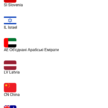
SI Slovenia
IL Israel
AE Об'єднані Арабські Емірати
LV Latvia
CN China