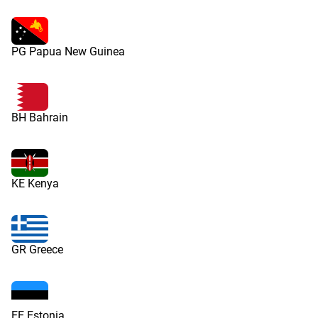
PG Papua New Guinea
BH Bahrain
KE Kenya
GR Greece
EE Estonia