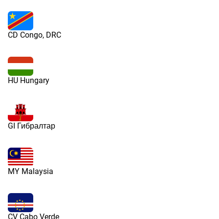
CD Congo, DRC
HU Hungary
GI Гибралтар
MY Malaysia
CV Cabo Verde