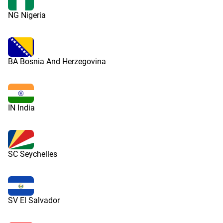
NG Nigeria
BA Bosnia And Herzegovina
IN India
SC Seychelles
SV El Salvador