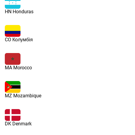
HN Honduras
CO Колумбія
MA Morocco
MZ Mozambique
DK Denmark