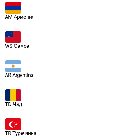
AM Армения
WS Самоа
AR Argentina
TD Чад
TR Туреччина