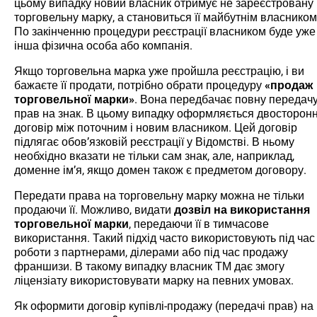
цьому випадку новий власник отримує не зареєстровану
торговельну марку, а становиться її майбутнім власником
По закінченню процедури реєстрації власником буде уже
інша фізична особа або компанія.
Якщо торговельна марка уже пройшла реєстрацію, і ви
бажаєте її продати, потрібно обрати процедуру
«продаж
торговельної марки»
. Вона передбачає повну передач
прав на знак. В цьому випадку оформляється двосторонн
договір між поточним і новим власником. Цей договір
підлягає обов’язковій реєстрації у Відомстві. В ньому
необхідно вказати не тільки сам знак, але, наприклад,
доменне ім’я, якщо домен також є предметом договору.
Передати права на торговельну марку можна не тільки
продаючи її. Можливо, видати
дозвіл на використання
торговельної марки
, передаючи її в тимчасове
використання. Такий підхід часто використовують під час
роботи з партнерами, ділерами або під час продажу
франшизи. В такому випадку власник ТМ дає змогу
ліцензіату використовувати марку на певних умовах.
Як оформити договір купівлі-продажу (передачі прав) на