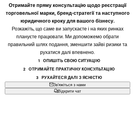
Отримайте пряму консультацію щодо реєстрації
торговельної марки, бренд-стратегії та наступного
юридичного кроку для вашого бізнесу.
Розкажіть, що саме ви запускаєте і на яких ринках
плануєте працювати. Ми допоможемо обрати
правильний шлях подання, зменшити зайві ризики та
рухатися далі впевнено.
1
ОПИШІТЬ СВОЮ СИТУАЦІЮ
2
ОТРИМАЙТЕ ПРАКТИЧНУ КОНСУЛЬТАЦІЮ
3
РУХАЙТЕСЯ ДАЛІ З ЯСНІСТЮ
Зв'яжіться з нами
Відкрити чат
Чіткий наступний крок
Ми допоможемо зрозуміти, що саме подавати, де
подавати та що можна відкласти.