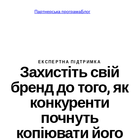
Українська
Партнерська програма
Блог
UA
support@profitmark.eu
ЕКСПЕРТНА ПІДТРИМКА
Захистіть свій
бренд до того, як
конкуренти
почнуть
копіювати його