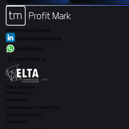
Умови використання
support@profitmark.eu
34692356402
@profitmark.ua
Наші проекти
Profitmark.pro
Franchising
Trademark search constructor
White label software
CRM system